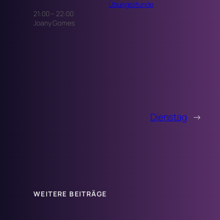
Übungsstunde
21:00
–
22:00
Joany Gomes
Dienstag
→
WEITERE BEITRÄGE