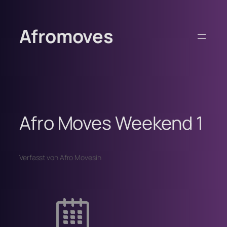
Zum
Inhalt
Afromoves
springen
Afro Moves Weekend 1
Verfasst von Afro Moves
in