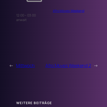
Afro Moves Weekend
12:00
–
03:00
anwait
←
Mittwoch
Afro Moves Weekend 2
→
WEITERE BEITRÄGE