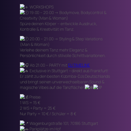
WORKSHOPS
19:00 – 20:00 → Bodymove, Bodycontrol &
Creativity (Man & Woman)
Spüre deinen Körper – entwickle Ausdruck,
Kontrolle & Kreativität im Tanz.
20:00 – 21:00 → Styling & Step Variations
(Man & Woman)
Verleihe deinem Tanz mehr Eleganz &
Persönlichkeit durch stilvolle Schrittvariationen.
Ab 21:00 – PARTY mit
DJ TIMELINE
Exclusive in Stuttgart – direkt aus Frankfurt!
Er zählt zu den besten Kizomba-DJs Deutschlands
und bringt seinen unverwechselbaren Sound &
magische Vibes auf die Tanzfläche!
Preise:
1 WS = 15 €
2 WS + Party = 25 €
Nur Party = 10 € / Schüler = 8 €
Wagenburgstraße 101, 70186 Stuttgart
Parkplätze im Hof