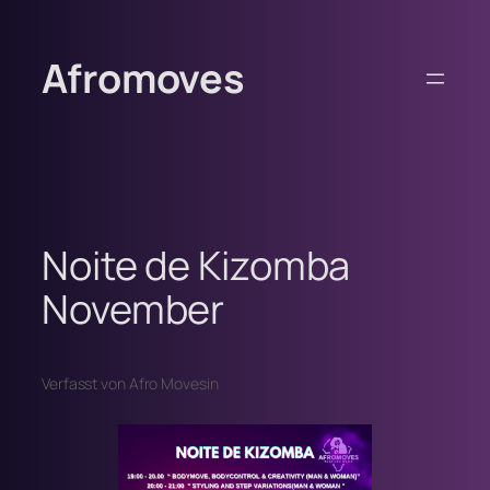
Zum
Inhalt
Afromoves
springen
Noite de Kizomba
November
Verfasst von Afro Moves
in