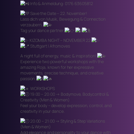
Info & Anmeldung: 0176 63605812
Save the Date – 22. November!
Lass dich von Musik, Bewegung & Connection
verzaubern.
Tag your dance partner
KIZOMBA NIGHT – NOVEMBER 22
Stuttgart | Afromoves
A night full of energy, music & inspiration!
Experience two powerful workshops with the
amazing Roja, known for her expressive
movements, precise technique, and creative
passion.
WORKSHOPS
19:00 – 20:00 → Bodymove, Bodycontrol &
Creativity (Men & Women)
Feel your body – develop expression, control, and
creativity in your dance.
20:00 – 21:00 → Styling & Step Variations
(Men & Women)
Add elegance and personality to your dance with