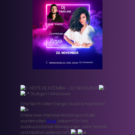
NOITE DE KIZOMBA – 22. NOVEMBER
Stuttgart | Afromoves
Eine Nacht voller Energie, Musik & Inspiration!
Erlebe zwei intensive Workshops mit der
wundervollen
Roya
, bekannt für ihre
ausdrucksstarken Bewegungen, klare Technik
und kreative Leidenschaft.