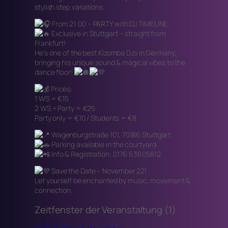
stylish step variations.
From 21:00 – PARTY with DJ TIMELINE
Exclusive in Stuttgart – straight from
Frankfurt!
He’s one of the best Kizomba DJs in Germany,
bringing his unique sound & magical vibes to the
dance floor!
Prices:
1 WS = €15
2 WS + Party = €25
Party only = €10 / Students = €8
Wagenburgstraße 101, 70186 Stuttgart
Parking available in the courtyard
Info & Registration: 0176 63605812
Save the Date – November 22!
Let yourself be enchanted by music, movement &
connection.
Zeitfenster der Veranstaltung (1)