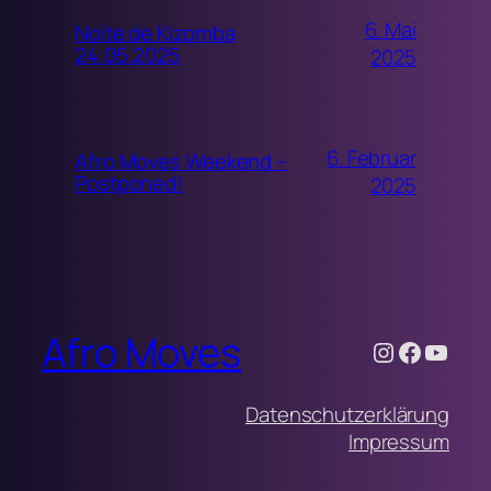
6. Mai
Noite de Kizomba
24.05.2025
2025
6. Februar
Afro Moves Weekend –
Postponed!
2025
Afro Moves
Instagram
Facebo
YouT
Datenschutzerklärung
Impressum