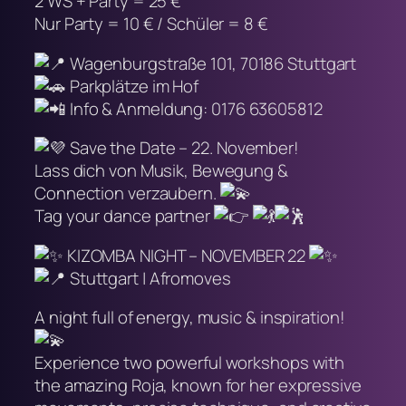
2 WS + Party = 25 €
Nur Party = 10 € / Schüler = 8 €
Wagenburgstraße 101, 70186 Stuttgart
Parkplätze im Hof
Info & Anmeldung: 0176 63605812
Save the Date – 22. November!
Lass dich von Musik, Bewegung &
Connection verzaubern.
Tag your dance partner
KIZOMBA NIGHT – NOVEMBER 22
Stuttgart | Afromoves
A night full of energy, music & inspiration!
Experience two powerful workshops with
the amazing Roja, known for her expressive