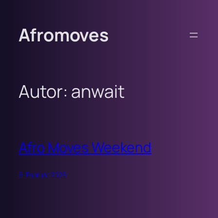
Zum
Inhalt
Afromoves
springen
Autor:
anwait
Afro Moves Weekend
6. Februar 2025