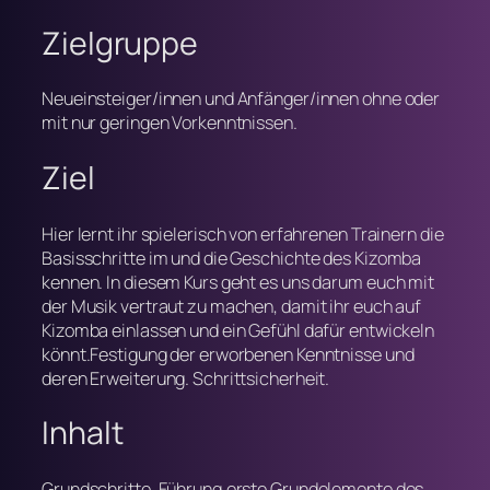
Zielgruppe
Neueinsteiger/innen und Anfänger/innen ohne oder
mit nur geringen Vorkenntnissen.
Ziel
Hier lernt ihr spielerisch von erfahrenen Trainern die
Basisschritte im und die Geschichte des Kizomba
kennen. In diesem Kurs geht es uns darum euch mit
der Musik vertraut zu machen, damit ihr euch auf
Kizomba einlassen und ein Gefühl dafür entwickeln
könnt.Festigung der erworbenen Kenntnisse und
deren Erweiterung. Schrittsicherheit.
Inhalt
Grundschritte, Führung,erste Grundelemente des